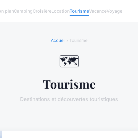
on plan
Camping
Croisière
Location
Tourisme
Vacance
Voyage
Accueil
› Tourisme
🗺️
Tourisme
Destinations et découvertes touristiques