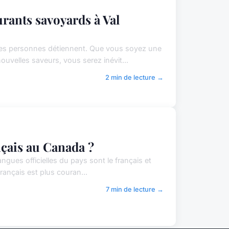
urants savoyards à Val
ares personnes détiennent. Que vous soyez une
uvelles saveurs, vous serez inévit...
2 min de lecture →
ançais au Canada ?
ngues officielles du pays sont le français et
 français est plus couran...
7 min de lecture →