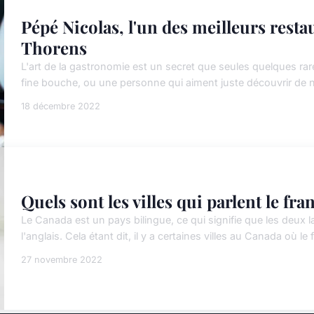
Pépé Nicolas, l'un des meilleurs resta
Thorens
L'art de la gastronomie est un secret que seules quelques r
fine bouche, ou une personne qui aiment juste découvrir de no
18 décembre 2022
Quels sont les villes qui parlent le fr
Le Canada est un pays bilingue, ce qui signifie que les deux la
l'anglais. Cela étant dit, il y a certaines villes au Canada où le
27 novembre 2022