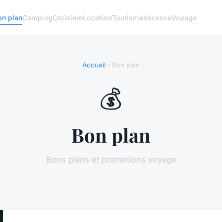
on plan
Camping
Croisière
Location
Tourisme
Vacance
Voyage
Accueil
› Bon plan
💰
Bon plan
Bons plans et promotions voyage