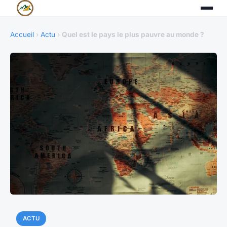
Accueil
›
Actu
›
Quel est le pays le plus pauvre au monde ?
ACTU