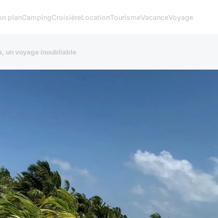
on plan
Camping
Croisière
Location
Tourisme
Vacance
Voyage
ba, un voyage inoubliable