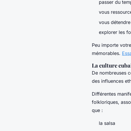
passer du temp
vous ressourc
vous détendre
explorer les f
Peu importe votre
mémorables.
Essa
La culture cubai
De nombreuses cél
des influences et
Différentes manif
folkloriques, ass
que :
la salsa