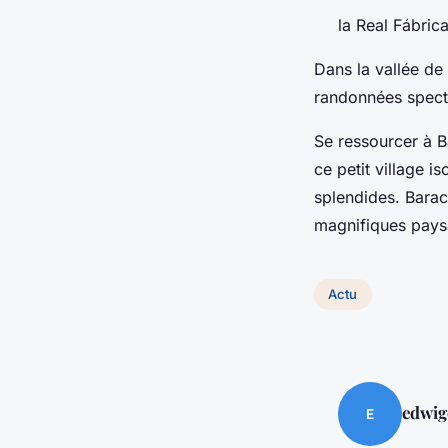
la Real Fábric
Dans la vallée de 
randonnées specta
Se ressourcer à B
ce petit village i
splendides. Barac
magnifiques pays
Actu
edwig
E