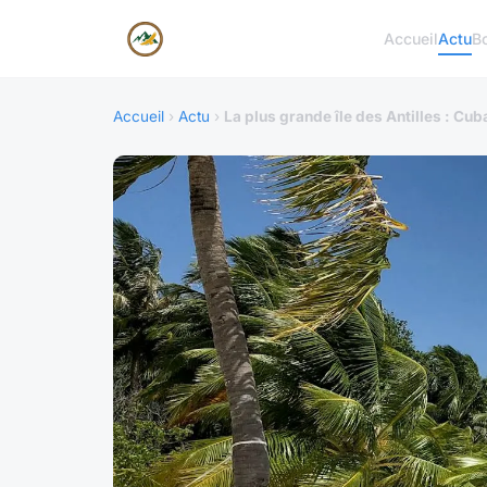
Accueil
Actu
B
Accueil
›
Actu
›
La plus grande île des Antilles : Cu