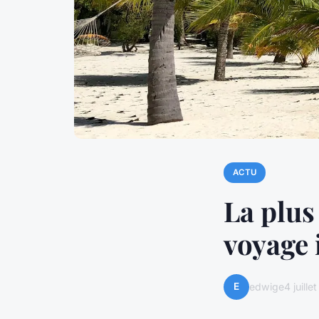
ACTU
La plus
voyage 
E
edwige
4 juill