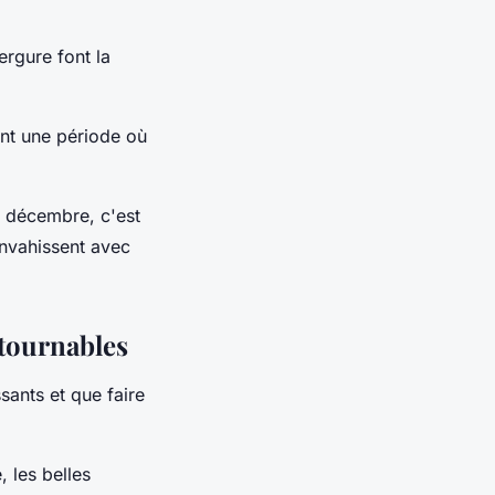
ergure font la
ant une période où
n décembre, c'est
envahissent avec
ntournables
ssants et que faire
 les belles