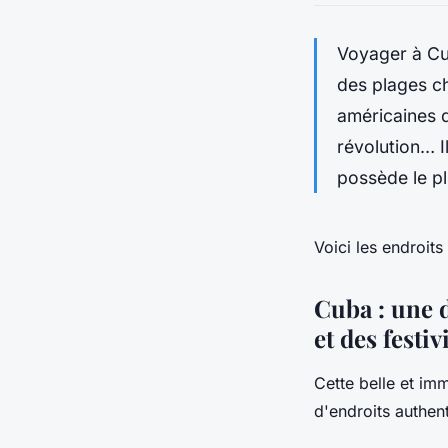
Voyager à Cub
des plages ch
américaines d
révolution… I
possède le pl
Voici les endroit
Cuba : une d
et des festi
Cette belle et im
d'endroits authen