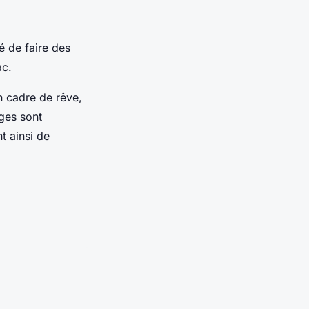
é de faire des
ac.
n cadre de rêve,
ages sont
t ainsi de