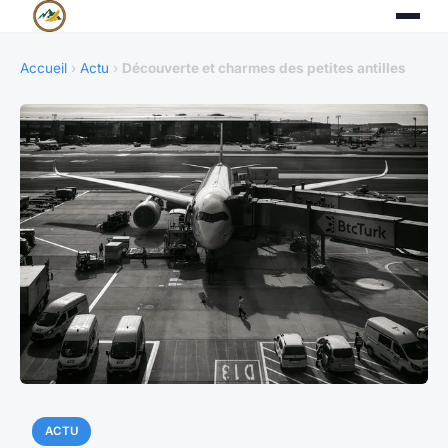
Accueil
›
Actu
›
Découverte et charmes des petites antilles
ACTU