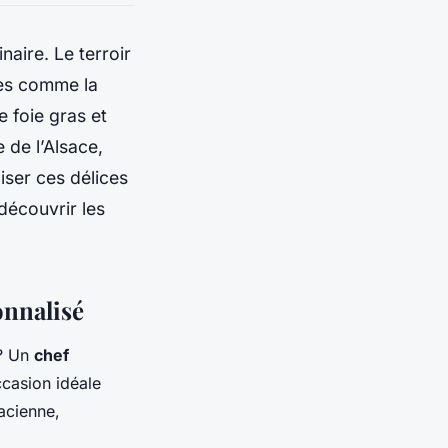
naire. Le terroir
ues comme la
 foie gras et
e de l’Alsace,
iser ces délices
découvrir les
onnalisé
? Un
chef
ccasion idéale
acienne,