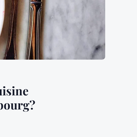
uisine
sbourg?