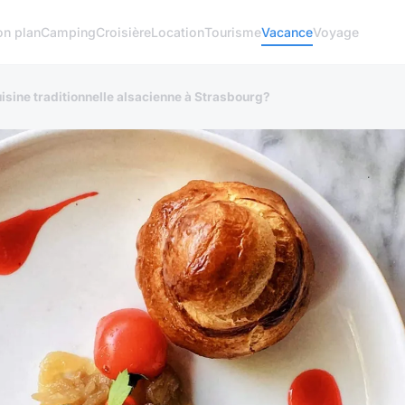
on plan
Camping
Croisière
Location
Tourisme
Vacance
Voyage
isine traditionnelle alsacienne à Strasbourg?