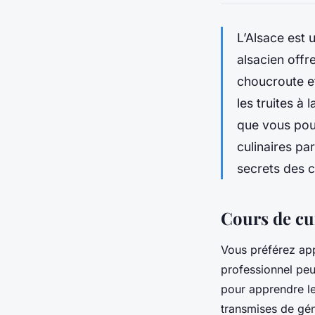
L’Alsace est 
alsacien offr
choucroute et
les truites à 
que vous pouv
culinaires pa
secrets des c
Cours de cu
Vous préférez app
professionnel pe
pour apprendre l
transmises de gén