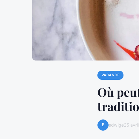
VACANCE
Où peut
traditi
E
edwige
25 avri