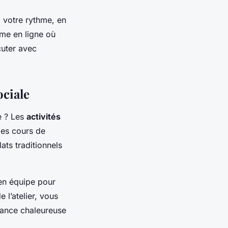
à votre rythme, en
rme en ligne où
cuter avec
ociale
e ? Les
activités
des cours de
ts traditionnels
 en équipe pour
 l’atelier, vous
iance chaleureuse