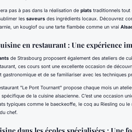
era pas à pas dans la réalisation de
plats
traditionnels tout
sublimer les
saveurs
des ingrédients locaux. Découvrez c
arnie, un kouglof ou une tarte flambée comme un vrai
Alsa
 cuisine en restaurant : Une expérience 
ants
de Strasbourg proposent également des ateliers de cu
staurant, ces cours sont une excellente occasion de découvri
t gastronomique et de se familiariser avec les techniques p
estaurant "Le Pont Tournant" propose chaque mois un atelie
 spécifique de la cuisine alsacienne. C’est une occasion un
ats typiques comme le baeckeoffe, le coq au Riesling ou le 
 du chef.
sine dans les écoles spécialisées : Une 