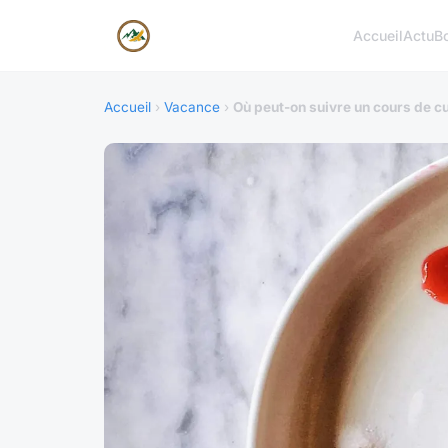
Accueil
Actu
B
Accueil
›
Vacance
›
Où peut-on suivre un cours de cu