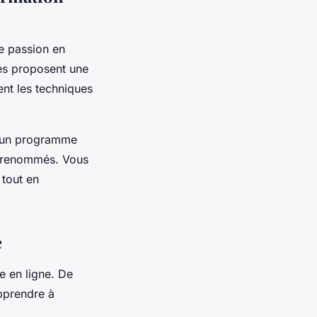
e passion en
les proposent une
ent les techniques
e un programme
ns renommés. Vous
 tout en
e
e en ligne. De
pprendre à