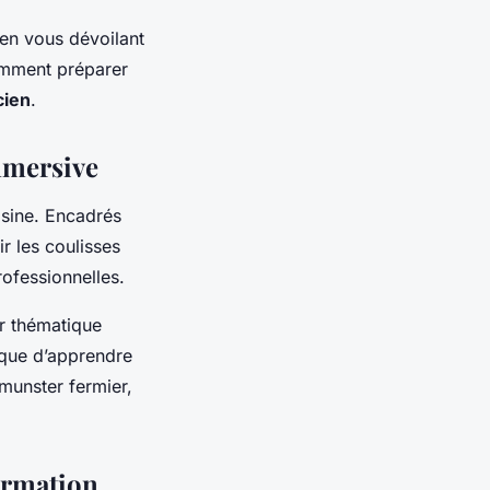
 en vous dévoilant
omment préparer
cien
.
immersive
isine. Encadrés
r les coulisses
rofessionnelles.
r thématique
ique d’apprendre
munster fermier,
formation